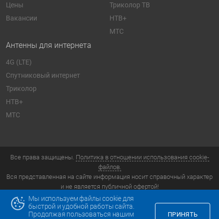
Цены
Триколор ТВ
Вакансии
НТВ+
МТС
Антенны для интернета
4G (LTE)
Спутниковый интернет
Триколор
НТВ+
МТС
Все права защищены.
Политика в отношении использования cookie-
файлов.
Вся представленная на сайте информация носит справочный характер
и не является публичной офертой!
Компания «ТелеТочка» © 2026. Звенигород, Садовая улица, 2
Мы используем файлы cookie для
быстрой и удобной работы сайта.
Продолжая пользоваться нашим
ПРИНЯТЬ